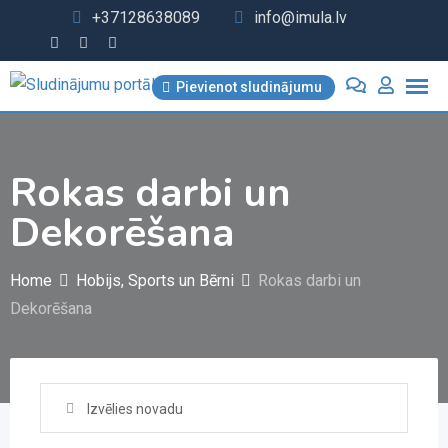
Skip
+37128638089
info@imula.lv
to
content
Pievienot sludinājumu
Rokas darbi un
Dekorēšana
Home
Hobijs, Sports un Bērni
Rokas darbi un
Dekorēšana
Izvēlies novadu