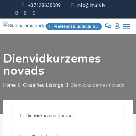
Skip
+37128638089
info@imula.lv
to
content
Pievienot sludinājumu
Dienvidkurzemes
novads
Home
Classified Listings
Dienvidkurzemes novads
Dienvidkurzemes novads