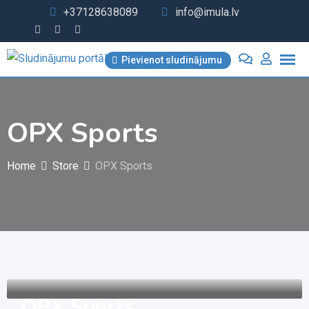
Skip
+37128638089
info@imula.lv
to
content
Pievienot sludinājumu
OPX Sports
Home
Store
OPX Sports
OPX Sports