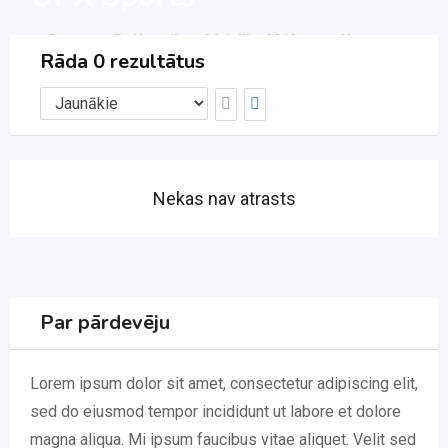
Rīga
Reģistrējies -26. jūlijs, 2019.
Nav
Rāda 0 rezultātus
atsauksmju
Nekas nav atrasts
Par pārdevēju
Lorem ipsum dolor sit amet, consectetur adipiscing elit,
sed do eiusmod tempor incididunt ut labore et dolore
magna aliqua. Mi ipsum faucibus vitae aliquet. Velit sed