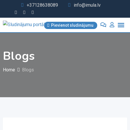
Skip
+37128638089
info@imula.lv
to
content
Pievienot sludinājumu
Blogs
Home
Blogs