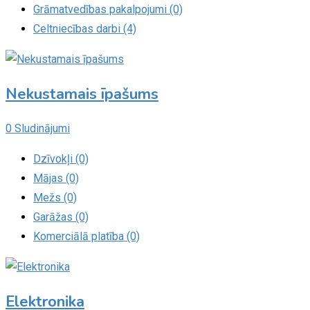
Grāmatvedības pakalpojumi (0)
Celtniecības darbi (4)
Nekustamais īpašums
0 Sludinājumi
Dzīvokļi (0)
Mājas (0)
Mežs (0)
Garāžas (0)
Komerciālā platība (0)
Elektronika