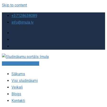
Skip to content
+37128638089
info@imula.lv
Pievienot sludinājumu
Sākums
Visi sludinājumi
Veikali
Blogs
Kontakti