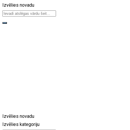
Izvēlies novadu
Atrodi savu sludinājumu dažādos novados
un kategorijās
Izvēlies novadu
Izvēlies kategoriju