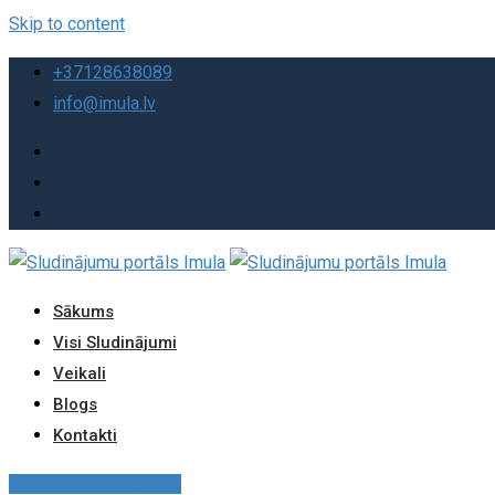
Skip to content
+37128638089
info@imula.lv
Sākums
Visi Sludinājumi
Veikali
Blogs
Kontakti
Pievienot sludinājumu