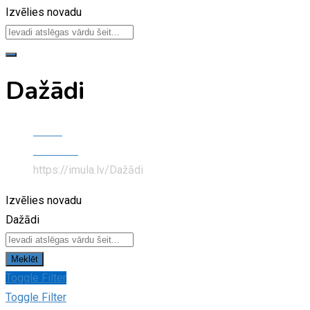
Izvēlies novadu
Dažādi
Home
Dzīvnieki
https://imula.lv/
Dažādi
Izvēlies novadu
Dažādi
Meklēt
Toggle Filter
Toggle Filter