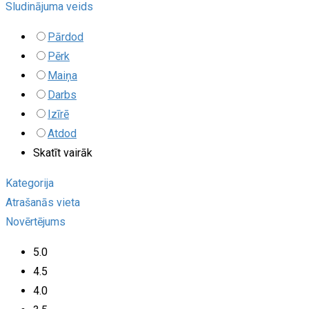
Sludinājuma veids
Pārdod
Pērk
Maiņa
Darbs
Izīrē
Atdod
Skatīt vairāk
Kategorija
Atrašanās vieta
Novērtējums
5.0
4.5
4.0