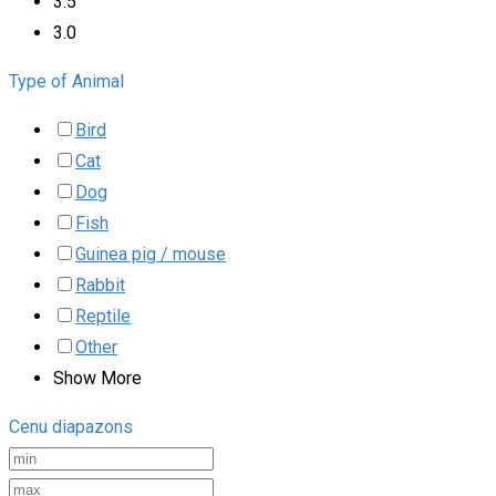
3.5
3.0
Type of Animal
Bird
Cat
Dog
Fish
Guinea pig / mouse
Rabbit
Reptile
Other
Show More
Cenu diapazons