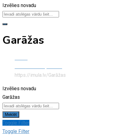
Izvēlies novadu
Garāžas
Home
Nekustamais īpašums
https://imula.lv/
Garāžas
Izvēlies novadu
Garāžas
Meklēt
Toggle Filter
Toggle Filter