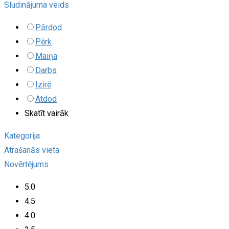
Sludinājuma veids
Pārdod
Pērk
Maiņa
Darbs
Izīrē
Atdod
Skatīt vairāk
Kategorija
Atrašanās vieta
Novērtējums
5.0
4.5
4.0