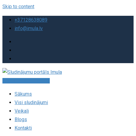
Skip to content
+37128638089
info@imula.lv
Pievienot sludinājumu
Sākums
Visi sludinājumi
Veikali
Blogs
Kontakti