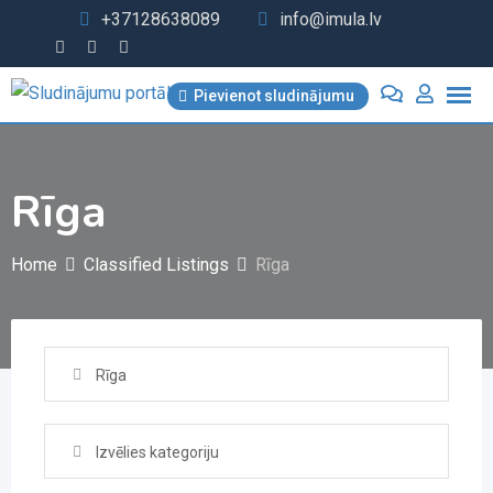
Skip
+37128638089
info@imula.lv
to
content
Pievienot sludinājumu
Rīga
Home
Classified Listings
Rīga
Rīga
Izvēlies kategoriju