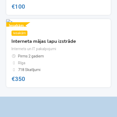
€
100
Iesakām
Iesakām
Interneta mājas lapu izstrāde
Internets un IT pakalpojumi
Pirms 2 gadiem
Rīga
718 Skatījumi
€
350