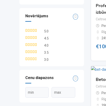
Prof
izbū
Novērtējums
Celtni
Pi
5.0
Rī
24
4.5
4.0
€
10
3.5
3.0
Cenu diapazons
Beto
Celtni
Pi
Rī
39