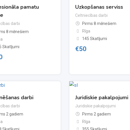
esionāla pamatu
Uzkopšanas serviss
ve
Celtniecības darbi
ecības darbi
Pirms 8 mēnešiem
Rīga
rms 8 mēnešiem
145 Skatījumi
ga
5 Skatījumi
€
50
0
nēšanas darbi
Juridiskie pakalpojumi
ecības darbi
Juridiskie pakalpojumi
rms 2 gadiem
Pirms 2 gadiem
ga
Rīga
8 Skatījumi
355 Skatījumi