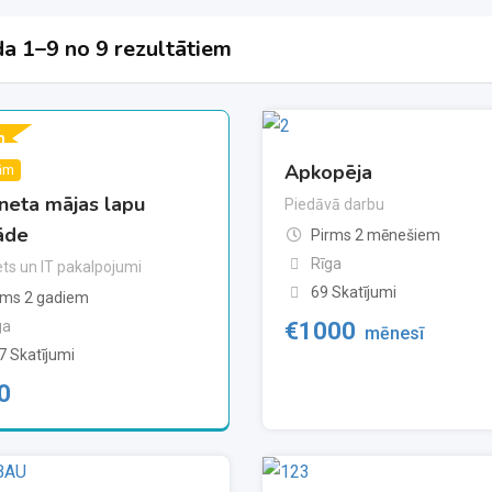
a 1–9 no 9 rezultātiem
m
Apkopēja
ām
rneta mājas lapu
Piedāvā darbu
āde
Pirms 2 mēnešiem
Rīga
ets un IT pakalpojumi
69 Skatījumi
rms 2 gadiem
ga
€
1000
mēnesī
7 Skatījumi
0