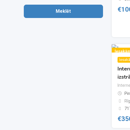
€
10
Meklēt
Iesakā
Iesak
Inter
izstr
Intern
Pi
Rī
71
€
35