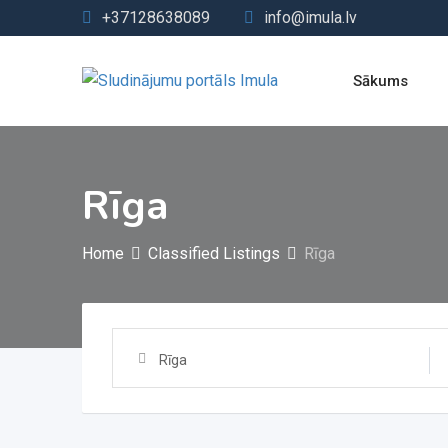
Skip
+37128638089
info@imula.lv
to
content
Sākums
Rīga
Home
Classified Listings
Rīga
Rīga