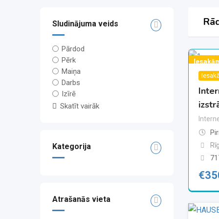
Rād
Sludinājuma veids
Pārdod
Pērk
Iesakā
Maiņa
Iesak
Darbs
Inte
Izīrē
izstr
Skatīt vairāk
Intern
Pi
Rī
Kategorija
71
€
35
Atrašanās vieta