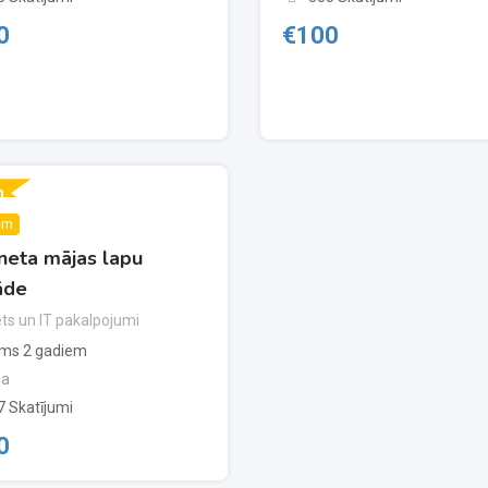
0
€
100
m
ām
neta mājas lapu
āde
ets un IT pakalpojumi
rms 2 gadiem
ga
7 Skatījumi
0