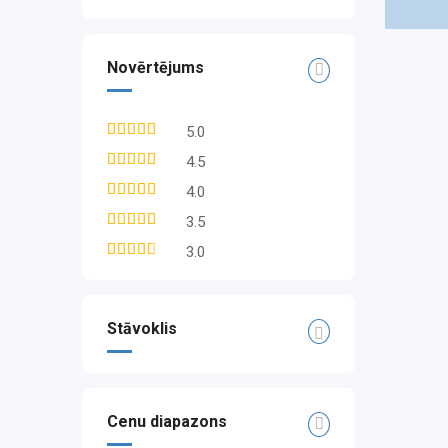
Novērtējums
5.0
4.5
4.0
3.5
3.0
Stāvoklis
Cenu diapazons