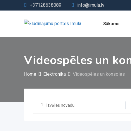
Skip
+37128638089
info@imula.lv
to
content
Sākums
Videospēles un ko
Home
Elektronika
Videospēles un konsoles
Izvēlies novadu