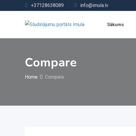
Skip
+37128638089
info@imula.lv
to
content
Sākums
Compare
Home
Compare