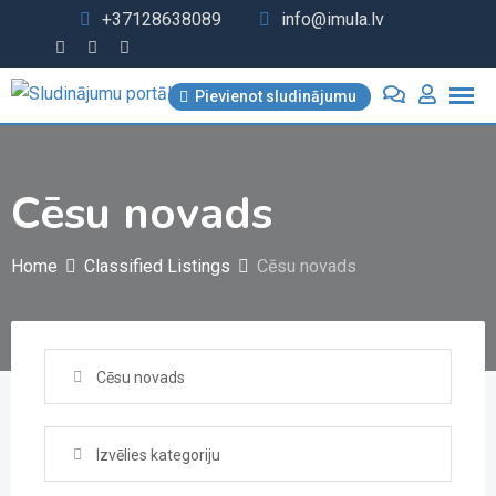
Skip
+37128638089
info@imula.lv
to
content
Pievienot sludinājumu
Cēsu novads
Home
Classified Listings
Cēsu novads
Cēsu novads
Izvēlies kategoriju