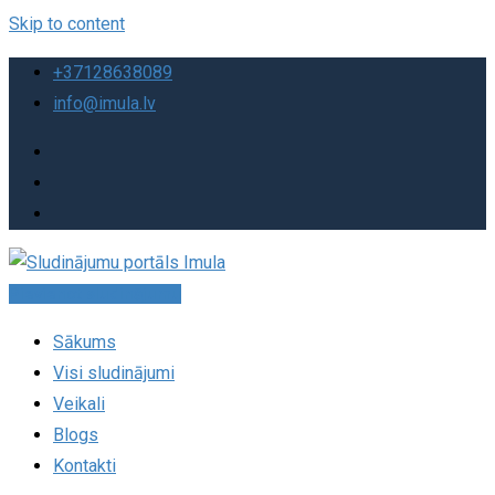
Skip to content
+37128638089
info@imula.lv
Pievienot sludinājumu
Sākums
Visi sludinājumi
Veikali
Blogs
Kontakti