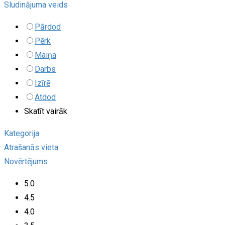
Sludinājuma veids
Pārdod
Pērk
Maiņa
Darbs
Izīrē
Atdod
Skatīt vairāk
Kategorija
Atrašanās vieta
Novērtējums
5.0
4.5
4.0