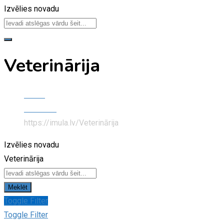
Izvēlies novadu
Veterinārija
Home
Dzīvnieki
https://imula.lv/
Veterinārija
Izvēlies novadu
Veterinārija
Meklēt
Toggle Filter
Toggle Filter