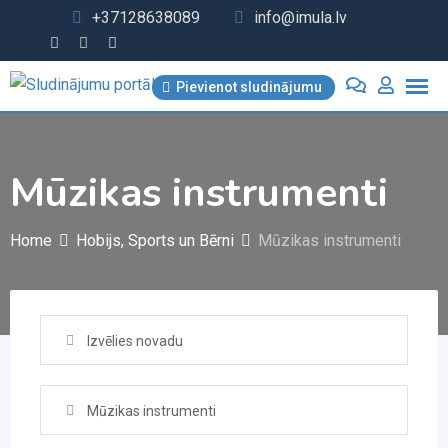
Skip
+37128638089
info@imula.lv
to
content
Pievienot sludinājumu
Mūzikas instrumenti
Home
Hobijs, Sports un Bērni
Mūzikas instrumenti
Izvēlies novadu
Mūzikas instrumenti