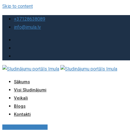
Skip to content
+37128638089
info@imula.lv
Sākums
Visi Sludinājumi
Veikali
Blogs
Kontakti
Pievienot sludinājumu