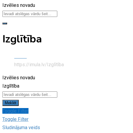
Izvēlies novadu
Izglītība
Home
https://imula.lv/
Izglītība
Izvēlies novadu
Izglītība
Meklēt
Toggle Filter
Toggle Filter
Sludinājuma veids