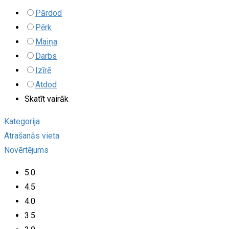
Pārdod
Pērk
Maiņa
Darbs
Izīrē
Atdod
Skatīt vairāk
Kategorija
Atrašanās vieta
Novērtējums
5.0
4.5
4.0
3.5