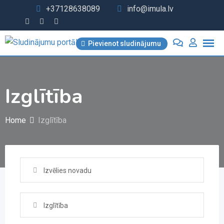
Skip
+37128638089
info@imula.lv
to
content
Pievienot sludinājumu
Izglītība
Home
Izglītība
Izvēlies novadu
Izglītība