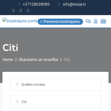
Skip
+37128638089
info@imula.lv
to
content
Pievienot sludinājumu
Citi
Home
Skaistums un veselība
Citi
Izvēlies novadu
Citi