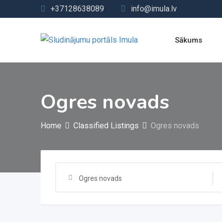
Skip
+37128638089
info@imula.lv
to
content
Sākums
Ogres novads
Home
Classified Listings
Ogres novads
Ogres novads