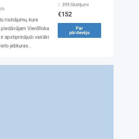
399 Skatījumi
ds
€
152
u risinājumu, kura
, piedāvājam VienBloka
Par
pārdevēju
 apstiprinājuši vairāki
vieto jebkuras…