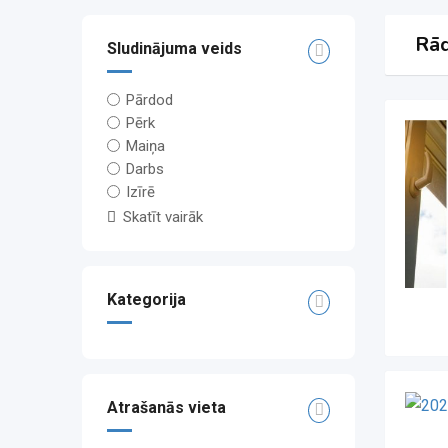
Rād
Sludinājuma veids
Pārdod
Pērk
Maiņa
Darbs
Izīrē
Skatīt vairāk
Kategorija
Atrašanās vieta