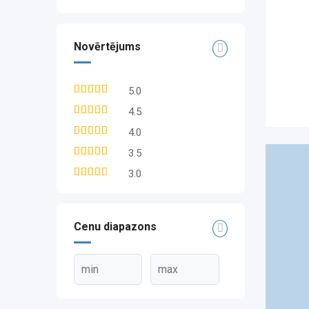
Novērtējums
5.0
4.5
4.0
3.5
3.0
Cenu diapazons