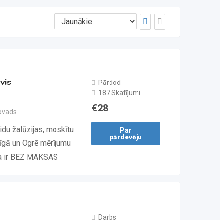
vis
Pārdod
187 Skatījumi
€
28
ovads
du žalūzijas, moskītu
Par
pārdevēju
Rīgā un Ogrē mērījumu
ja ir BEZ MAKSAS
Darbs