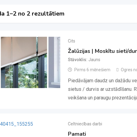
a 1–2 no 2 rezultātiem
Cits
Žalūzijas | Moskītu sieti/dur
Stāvoklis
Jauns
Pirms 6 mēnešiem
Ogres n
Piedāvājam daudz un dažādu vei
sietus / durvis ar uzstādīšanu. 
veikšana un paraugu prezentāci
Celtniecības darbi
Pamati