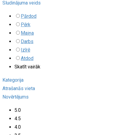
Sludinājuma veids
Pārdod
Pērk
Maiņa
Darbs
Izīrē
Atdod
Skatīt vairāk
Kategorija
Atrašanās vieta
Novērtējums
5.0
4.5
4.0