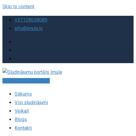
Skip to content
+37128638089
info@imula.lv
Pievienot sludinājumu
Sākums
Visi sludinājumi
Veikali
Blogs
Kontakti