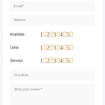
1
2
3
4
5
Kvalitāte
1
2
3
4
5
Cena
1
2
3
4
5
Serviss