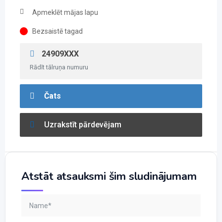
Apmeklēt mājas lapu
Bezsaistē tagad
24909XXX
Rādīt tālruņa numuru
Čats
Uzrakstīt pārdevējam
Atstāt atsauksmi šim sludinājumam