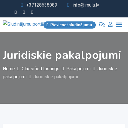
Skip
+37128638089
info@imula.lv
to
content
Pievienot sludinājumu
Juridiskie pakalpojumi
Home
Classified Listings
Pakalpojumi
Juridiskie
pakalpojumi
Juridiskie pakalpojumi