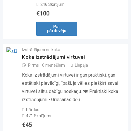
246 Skatījumi
€
100
Par
pārdevēju
Izstrādājumi no koka
Koka izstrādājumi virtuvei
Pirms 10 mēnešiem
Liepāja
Koka izstrādājumi virtuvei ir gan praktiski, gan
estētiski pievilcīgi, īpaši, ja vēlies piešķirt savai
virtuvei siltu, dabīgu noskaņu. 🍽️ Praktiski koka
izstrādājumi • Griešanas dēļi…
Pārdod
471 Skatījumi
€
45