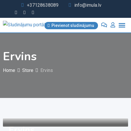
Skip
+37128638089
info@imula.lv
to
content
Pievienot sludinājumu
Ervins
Home
Store
Ervins
Ervins