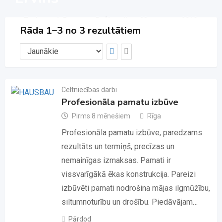
Tērbatas 1, Rīga
Reģistrējies -23. augusts, 2019.
Rāda 1–3 no 3 rezultātiem
Elektronika
(2)
Rated
2
4.00
out
of 5
based on
customer
ratings
Celtniecības darbi
Profesionāla pamatu izbūve
Pirms 8 mēnešiem
Rīga
Profesionāla pamatu izbūve, paredzams
rezultāts un termiņš, precīzas un
nemainīgas izmaksas. Pamati ir
vissvarīgākā ēkas konstrukcija. Pareizi
izbūvēti pamati nodrošina mājas ilgmūžību,
siltumnoturību un drošību. Piedāvājam…
Pārdod