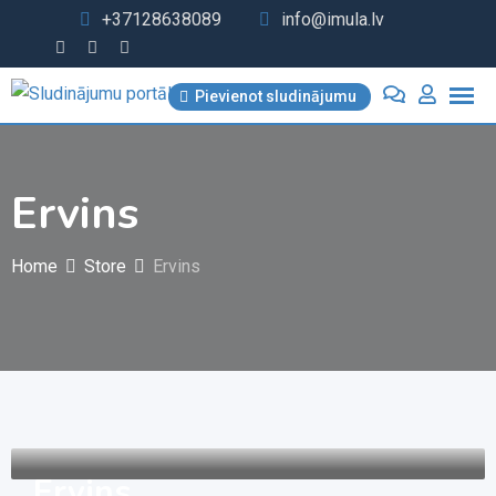
Skip
+37128638089
info@imula.lv
to
content
Pievienot sludinājumu
Ervins
Home
Store
Ervins
Ervins