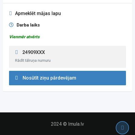
Apmeklēt mājas lapu
Darba laiks
Vienmēr atvērts
24909XXX
Rādīt tālruņa numuru
Nosūtīt ziņu pārdevējam
2024 © Imula.lv