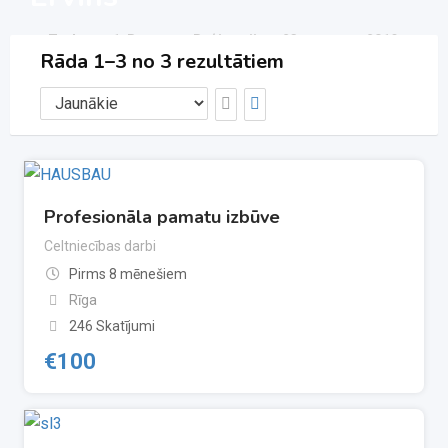
Tērbatas 1, Rīga
Reģistrējies -23. augusts, 2019.
Rāda 1–3 no 3 rezultātiem
Elektronika
(2)
Rated
2
4.00
out
of 5
based on
customer
ratings
Profesionāla pamatu izbūve
Celtniecības darbi
Pirms 8 mēnešiem
Rīga
246 Skatījumi
€
100