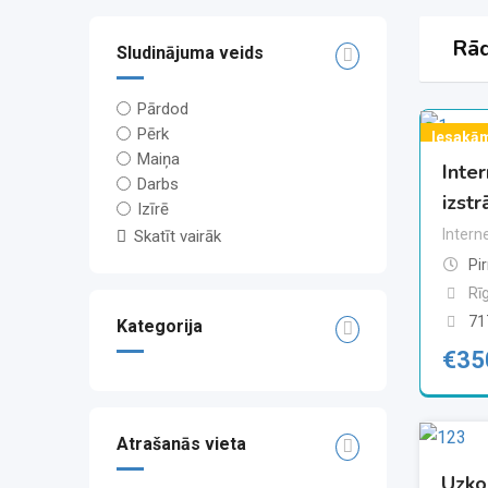
Rād
Sludinājuma veids
Pārdod
Pērk
Iesakā
Maiņa
Inte
Darbs
izstr
Izīrē
Intern
Skatīt vairāk
Pi
Rī
71
Kategorija
€
35
Atrašanās vieta
Uzko