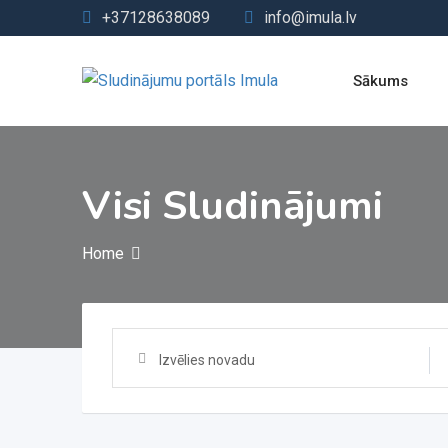
Skip
+37128638089
info@imula.lv
to
content
Sākums
Visi Sludinājumi
Home
Izvēlies novadu