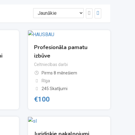
Profesionāla pamatu
i
izbūve
Celtniecības darbi
Pirms 8 mēnešiem
Rīga
245 Skatījumi
€
100
Juridiskie pakalpojumi