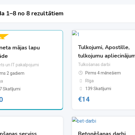
a 1–8 no 8 rezultātiem
m
Tulkojumi, Apostille,
rneta mājas lapu
tulkojumu apliecinājum
āde
Tulkošanas darbi
ets un IT pakalpojumi
Pirms 4 mēnešiem
rms 2 gadiem
Rīga
ga
139 Skatījumi
7 Skatījumi
€
14
0
pšanas serviss
Betonēšanas darbi