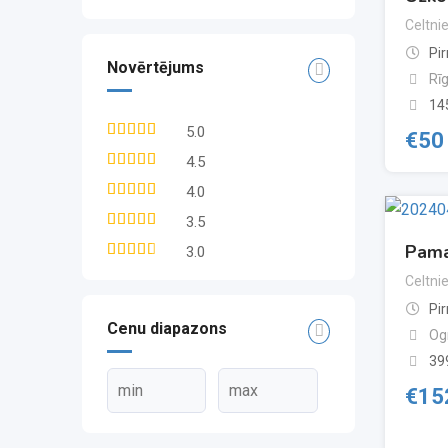
Celtni
Pi
Novērtējums
Rī
14
5.0
€
50
4.5
4.0
3.5
Pama
3.0
Celtni
Pi
Cenu diapazons
Og
39
€
15