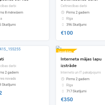
ecības darbi
Celtniecības darbi
rms 8 mēnešiem
Pirms 2 gadiem
ga
Rīga
5 Skatījumi
396 Skatījumi
€
100
Iesakām
ti
Interneta mājas lapu
izstrāde
ecības darbi
rms 2 gadiem
Internets un IT pakalpojumi
res novads
Pirms 2 gadiem
9 Skatījumi
Rīga
717 Skatījumi
2
€
350